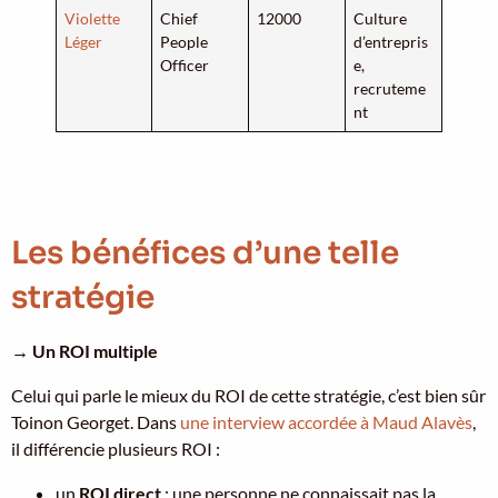
Violette
Chief
12000
Culture
Léger
People
d’entrepris
Officer
e,
recruteme
nt
Les bénéfices d’une telle
stratégie
→ Un ROI multiple
Celui qui parle le mieux du ROI de cette stratégie, c’est bien sûr
Toinon Georget. Dans
une interview accordée à Maud Alavès
,
il différencie plusieurs ROI :
un
ROI direct
: une personne ne connaissait pas la