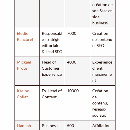
création de
son Saas en
side
business
Elodie
Responsabl
7000
Création
Rancurel
e stratégie
de contenu
éditoriale
et SEO
& Lead SEO
Mickael
Head of
4000
Expérience
Prous
Customer
client,
Experience
manageme
nt
Karine
Ex-Head of
10000
Création
Collet
Content
de
contenu,
réseaux
sociaux
Hannah
Business
500
Affiliation