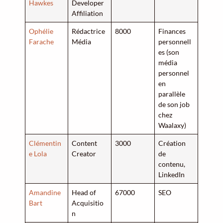
Hawkes
Developer
Affiliation
Ophélie
Rédactrice
8000
Finances
Farache
Média
personnell
es (son
média
personnel
en
parallèle
de son job
chez
Waalaxy)
Clémentin
Content
3000
Création
e Lola
Creator
de
contenu,
LinkedIn
Amandine
Head of
67000
SEO
Bart
Acquisitio
n