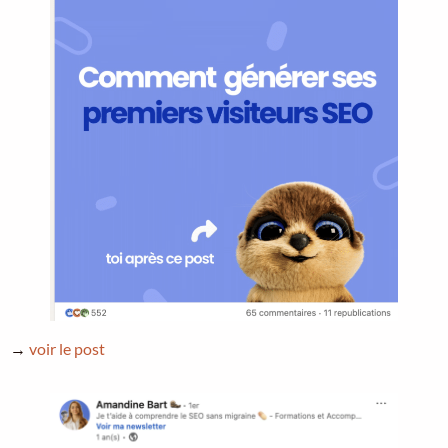
→
voir le post